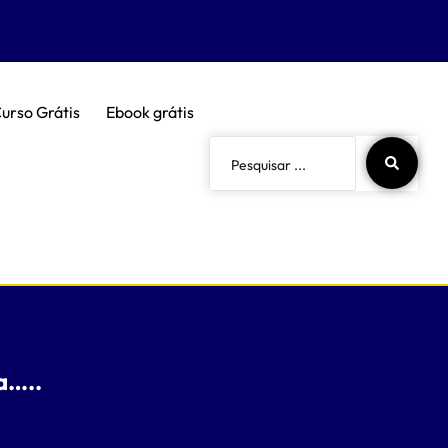
urso Grátis
Ebook grátis
a…..