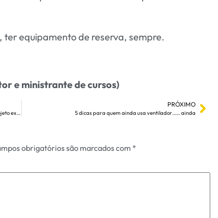
, ter equipamento de reserva, sempre.
or e ministrante de cursos)
PRÓXIMO
Qual a diferença entre projeto básico de ar-condicionado e projeto executivo?
5 dicas para quem ainda usa ventilador…… ainda
mpos obrigatórios são marcados com
*