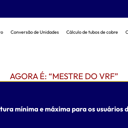
to
Conversão de Unidades
Cálculo de tubos de cobre
C
AGORA É: “MESTRE DO VRF”
ratura mínima e máxima para os usuários