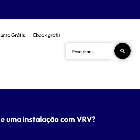
urso Grátis
Ebook grátis
 de uma instalação com VRV?