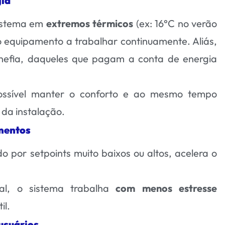
gia
sistema em
extremos térmicos
(ex: 16°C no verão
o equipamento a trabalhar continuamente. Aliás,
hefia, daqueles que pagam a conta de energia
possível manter o conforto e ao mesmo tempo
da instalação.
amentos
o por setpoints muito baixos ou altos, acelera o
al, o sistema trabalha
com menos estresse
il.
usuários