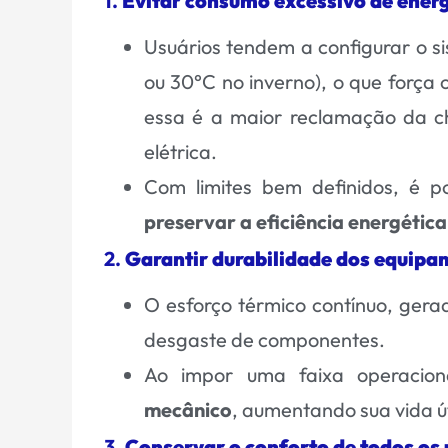
1.
Evitar consumo excessivo de ener
Usuários tendem a configurar o 
ou 30°C no inverno), o que força 
essa é a maior reclamação da c
elétrica.
Com limites bem definidos, é 
preservar a eficiência energética
2.
Garantir durabilidade dos equip
O esforço térmico contínuo, gerad
desgaste de componentes.
Ao impor uma faixa operacion
mecânico
, aumentando sua vida út
3.
Conservar o conforto de todos os 