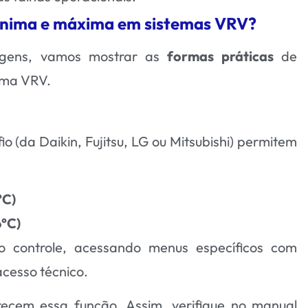
ínima e máxima em sistemas VRV?
agens, vamos mostrar as
formas práticas
de
ema VRV.
o (da Daikin, Fujitsu, LG ou Mitsubishi) permitem
°C)
6°C)
io controle, acessando menus específicos com
acesso técnico.
ecem essa função. Assim, verifique no manual