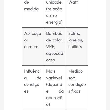
de
unidade
Watt
medida
(relação
entre
energia)
Aplicaçã
Bombas
Splits,
o
de calor,
janelas,
comum
VRF,
chillers
aqueced
ores
Influênci
Mais
Medido
a de
variável
sob
condiçõ
(depend
condiçõe
es
e da
s fixas
operaçã
o)