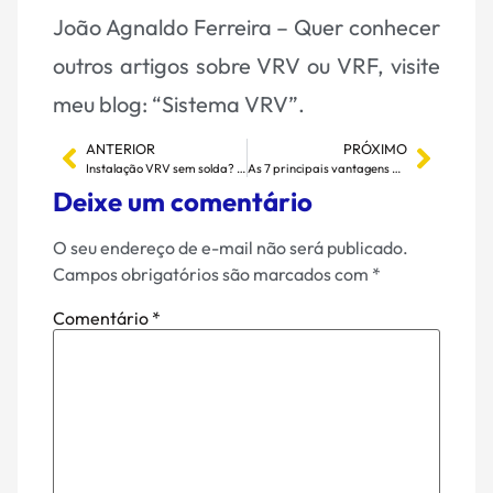
João Agnaldo Ferreira – Quer conhecer
outros artigos sobre VRV ou VRF, visite
meu blog:
“Sistema VRV”.
ANTERIOR
PRÓXIMO
Instalação VRV sem solda? Conheça o Tightfit, o sistema da Daikin que agiliza tudo
As 7 principais vantagens do VRV em indústrias que ninguém conta por aí!
Deixe um comentário
O seu endereço de e-mail não será publicado.
Campos obrigatórios são marcados com
*
Comentário
*