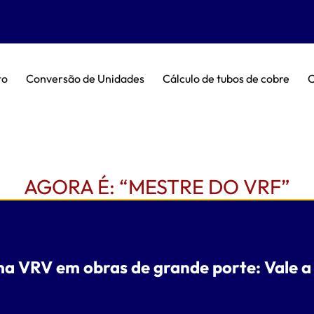
to
Conversão de Unidades
Cálculo de tubos de cobre
C
AGORA É: “MESTRE DO VRF”
ma VRV em obras de grande porte: Vale a