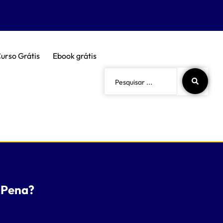
urso Grátis
Ebook grátis
 Pena?