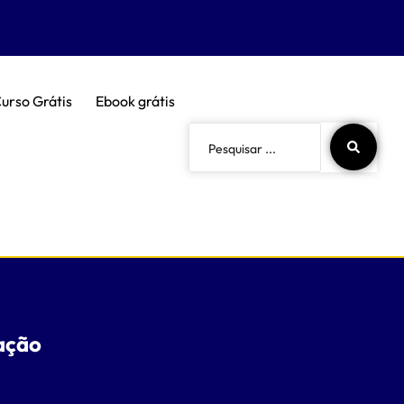
urso Grátis
Ebook grátis
ação