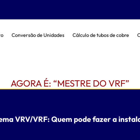
to
Conversão de Unidades
Cálculo de tubos de cobre
C
AGORA É: “MESTRE DO VRF”
tema VRV/VRF: Quem pode fazer a instal