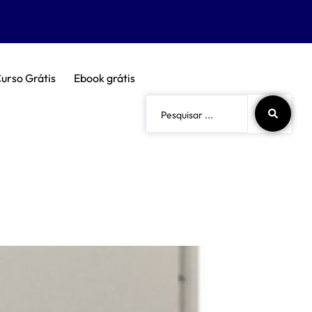
urso Grátis
Ebook grátis