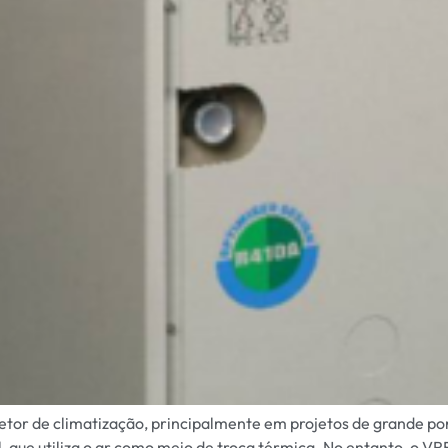
or de climatização, principalmente em projetos de grande port
 que utiliza o ar como meio de troca térmica. No entanto, o VR