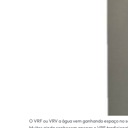
O VRF ou VRV a água vem ganhando espaço no set
Muitos ainda conhecem apenas o VRF tradicional,