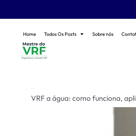
Home
Todos Os Posts
Sobre nós
Conta
Tag:
vrf ou vrv a agua
VRF a água: como funciona, aplic