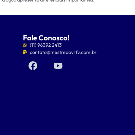
Fale Conosco!
(11) 96392 2413
contato@mestredovrfv.com.br