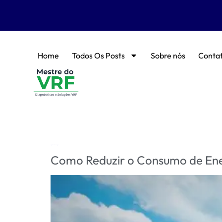
Home
Todos Os Posts
Sobre nós
Conta
Tag:
economia de energia
Como Reduzir o Consumo de En