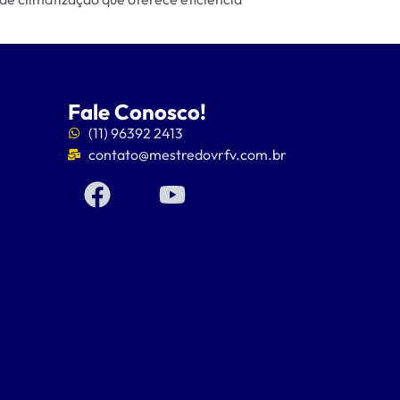
Fale Conosco!
(11) 96392 2413
contato@mestredovrfv.com.br