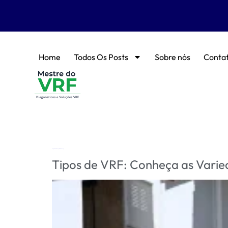
Home
Todos Os Posts
Sobre nós
Conta
Tag:
VRF Heat Pump vs Heat Recovery
Tipos de VRF: Conheça as Varie