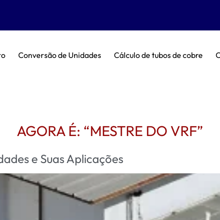
to
Conversão de Unidades
Cálculo de tubos de cobre
C
AGORA É: “MESTRE DO VRF”
dades e Suas Aplicações