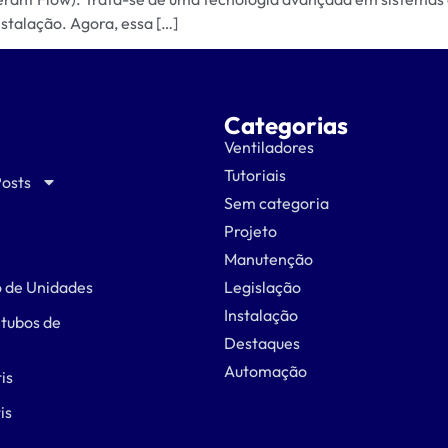
nstalação. Agora, essa […]
Categorias
Ventiladores
Tutoriais
Posts
Sem categoria
Projeto
Manutenção
 de Unidades
Legislação
Instalação
 tubos de
Destaques
Automação
is
is