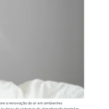
bre a renovação do ar em ambientes
. Usuários de sistemas de climatização também