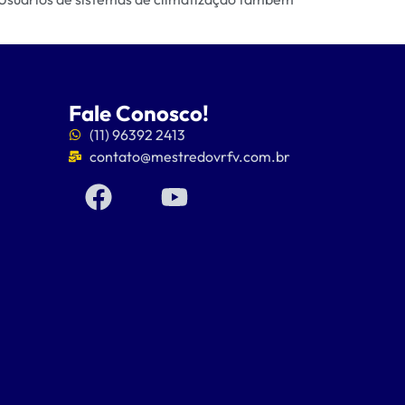
Fale Conosco!
(11) 96392 2413
contato@mestredovrfv.com.br