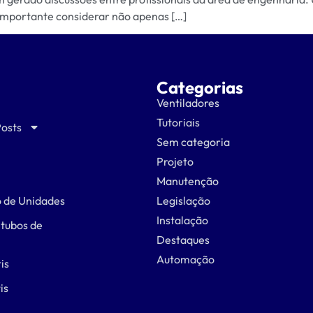
 importante considerar não apenas […]
Categorias
Ventiladores
Tutoriais
Posts
Sem categoria
Projeto
Manutenção
 de Unidades
Legislação
Instalação
 tubos de
Destaques
Automação
is
is