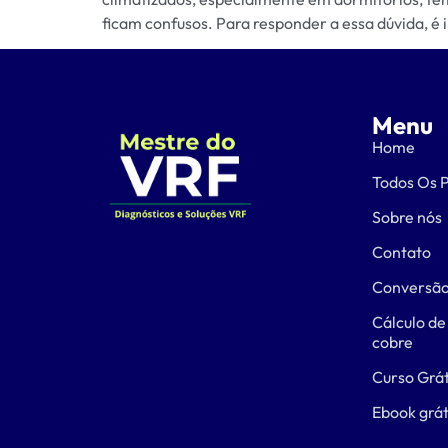
ficam confusos. Para responder a essa dúvida, é
Menu
Home
Todos Os 
Sobre nós
Contato
Conversão
Cálculo de
cobre
Curso Grát
Ebook grát