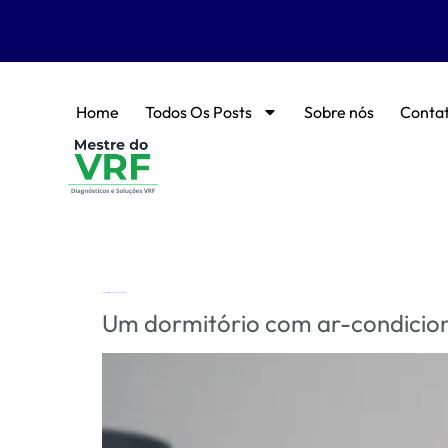
Home
Todos Os Posts
Sobre nós
Conta
Tag:
ventilação adequada para dormir
Um dormitório com ar-condicion