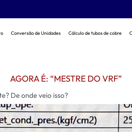
to
Conversão de Unidades
Cálculo de tubos de cobre
C
AGORA É: “MESTRE DO VRF”
e? De onde veio isso?