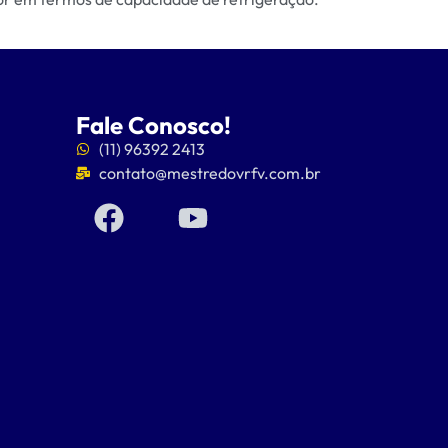
Fale Conosco!
(11) 96392 2413
contato@mestredovrfv.com.br