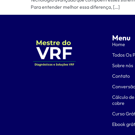
Para entender melhor essa diferença, […]
Menu
Home
Todos Os 
Sobre nós
Contato
Conversão
Cálculo de
cobre
Curso Grát
Ebook grát