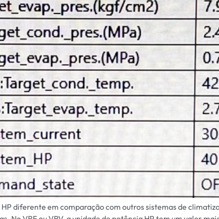
m HP diferente em comparação com outros sistemas de climatizaçã
s. No VRF ou VRV, a unidade de potência HP tem um valor mai