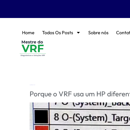
Home
Todos Os Posts
Sobre nós
Conta
Tag:
Transformação de unidades
Porque o VRF usa um HP diferent