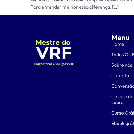
Para entender melhor essa diferença, […]
Menu
Home
Todos Os 
Sobre nós
Contato
Conversão
Cálculo de
cobre
Curso Grát
Ebook grát