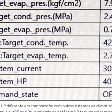
m HP diferente em comparação com outros sistemas de climatizaçã
s. No VRF ou VRV, a unidade de potência HP tem um valor mai