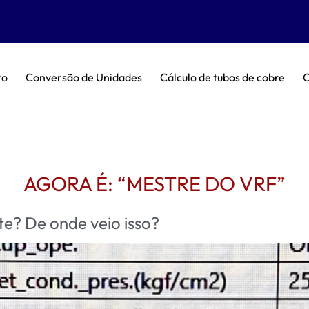
to
Conversão de Unidades
Cálculo de tubos de cobre
C
AGORA É: “MESTRE DO VRF”
e? De onde veio isso?