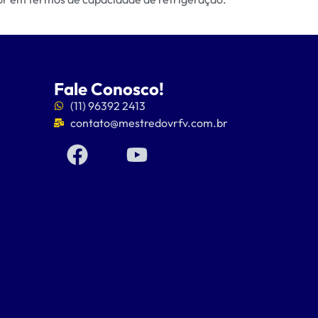
Fale Conosco!
(11) 96392 2413
contato@mestredovrfv.com.br