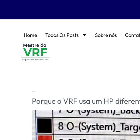
Home
Todos Os Posts
Sobre nós
Conta
Tag:
o que é HP
Porque o VRF usa um HP diferent