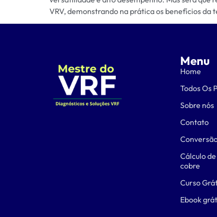
VRV, demonstrando na prática os benefícios da t
Menu
Home
Todos Os 
Sobre nós
Contato
Conversão
Cálculo de
cobre
Curso Grát
Ebook grát