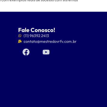
Fale Conosco!
(11) 96392 2413
contato@mestredovrfv.com.br