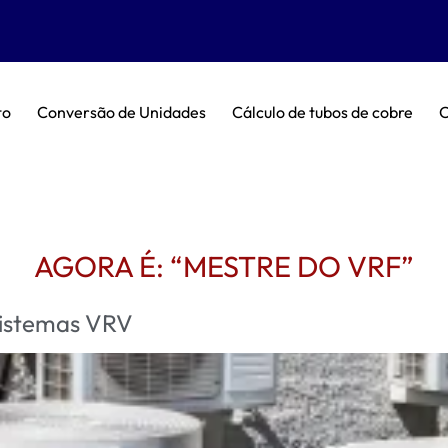
to
Conversão de Unidades
Cálculo de tubos de cobre
C
AGORA É: “MESTRE DO VRF”
sistemas VRV