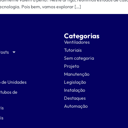
ecnologia. Pois bem, vamos explorar […]
Categorias
Ventiladores
Tutoriais
Posts
Sem categoria
Projeto
Manutenção
 de Unidades
Legislação
Instalação
 tubos de
Destaques
Automação
is
is