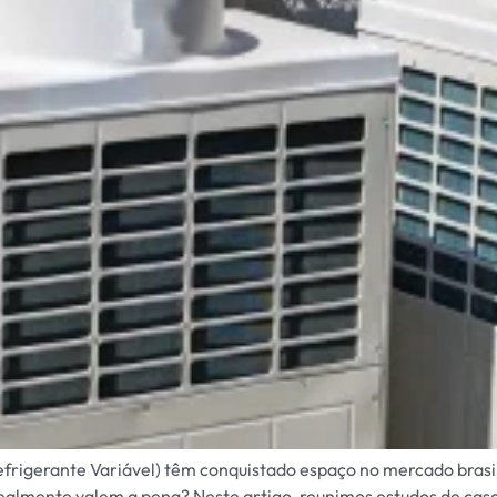
rigerante Variável) têm conquistado espaço no mercado brasile
realmente valem a pena? Neste artigo, reunimos estudos de cas