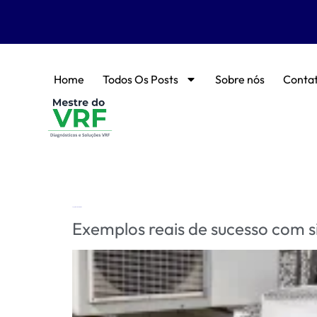
Home
Todos Os Posts
Sobre nós
Conta
Tag:
estudos de casos VRV
Exemplos reais de sucesso com 