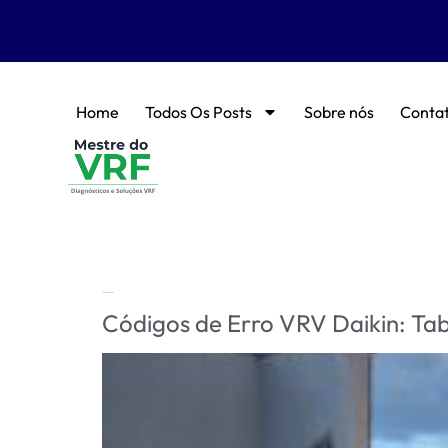
Home
Todos Os Posts
Sobre nós
Conta
Tag:
diagnóstico VRV
Códigos de Erro VRV Daikin: Ta