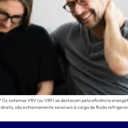
Os sistemas VRV (ou VRF) se destacam pela eficiência energétic
ireta, são extremamente sensíveis à carga de fluido refrigera