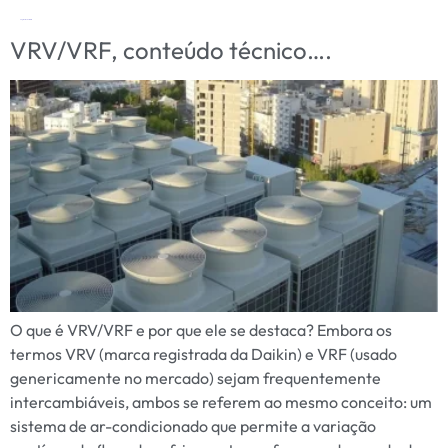
Tag:
contéudo técnico
VRV/VRF, conteúdo técnico….
O que é VRV/VRF e por que ele se destaca? Embora os
termos VRV (marca registrada da Daikin) e VRF (usado
genericamente no mercado) sejam frequentemente
intercambiáveis, ambos se referem ao mesmo conceito: um
sistema de ar-condicionado que permite a variação