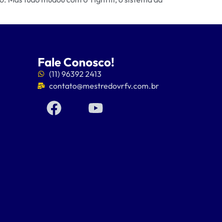
Fale Conosco!
(11) 96392 2413
contato@mestredovrfv.com.br