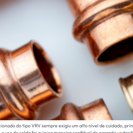
cionado do tipo VRV sempre exigiu um alto nível de cuidado, pr
 o uso de solda foi a única maneira confiável de garantir vedaç