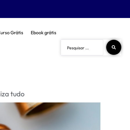
urso Grátis
Ebook grátis
iza tudo