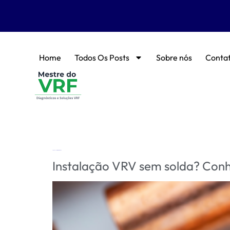
Home
Todos Os Posts
Sobre nós
Conta
Tag:
conexões frigorificas sem solda
Instalação VRV sem solda? Conheç