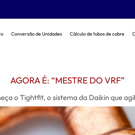
to
Conversão de Unidades
Cálculo de tubos de cobre
C
AGORA É: “MESTRE DO VRF”
a o Tightfit, o sistema da Daikin que agil