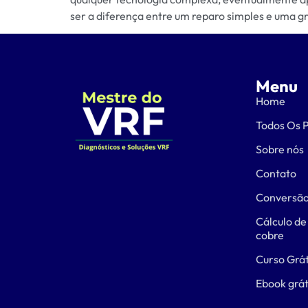
ser a diferença entre um reparo simples e uma gr
Menu
Home
Todos Os 
Sobre nós
Contato
Conversão
Cálculo de
cobre
Curso Grát
Ebook grát