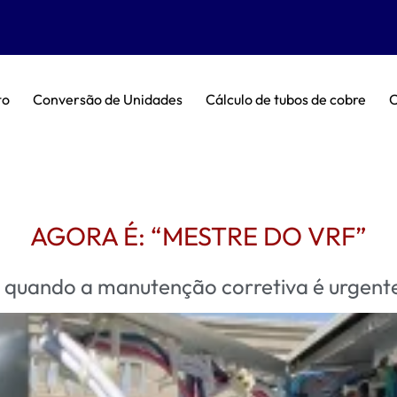
to
Conversão de Unidades
Cálculo de tubos de cobre
C
AGORA É: “MESTRE DO VRF”
: quando a manutenção corretiva é urgent