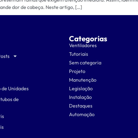
ande dor de cabeça. Neste artigo, […]
Categorias
Ventiladores
Tutoriais
Posts
Sem categoria
Projeto
Manutenção
 de Unidades
Legislação
Instalação
 tubos de
Destaques
Automação
is
is