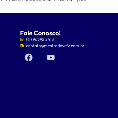
Fale Conosco!
(11) 96392 2413
contato@mestredovrfv.com.br