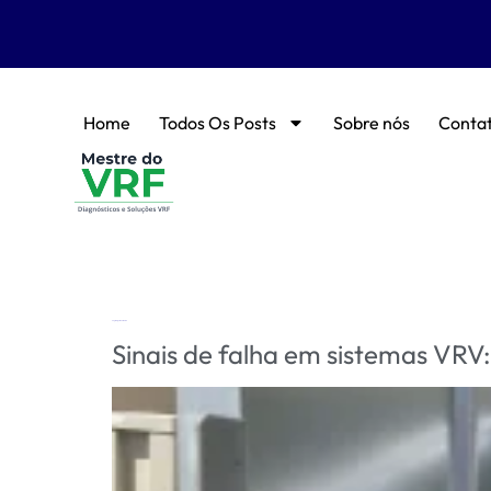
Home
Todos Os Posts
Sobre nós
Conta
Tag:
códigos de erro VRV
Sinais de falha em sistemas VRV