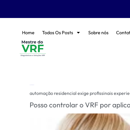
Home
Todos Os Posts
Sobre nós
Conta
Tag:
automação residencial
automação residencial exige profissinais experie
Posso controlar o VRF por aplica