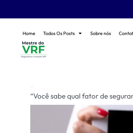
Home
Todos Os Posts
Sobre nós
Conta
Tag:
ASHRAE
“Você sabe qual fator de segura