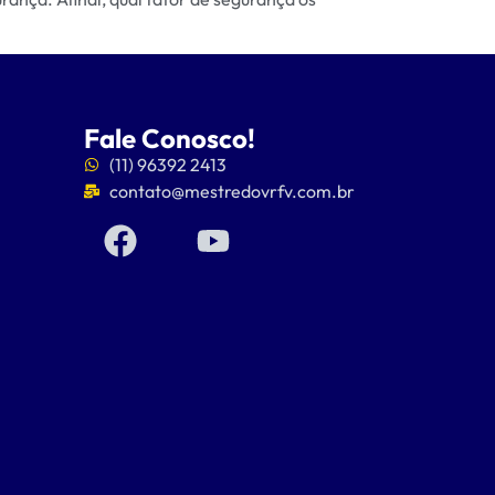
Fale Conosco!
(11) 96392 2413
contato@mestredovrfv.com.br