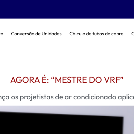
to
Conversão de Unidades
Cálculo de tubos de cobre
C
AGORA É: “MESTRE DO VRF”
nça os projetistas de ar condicionado apl