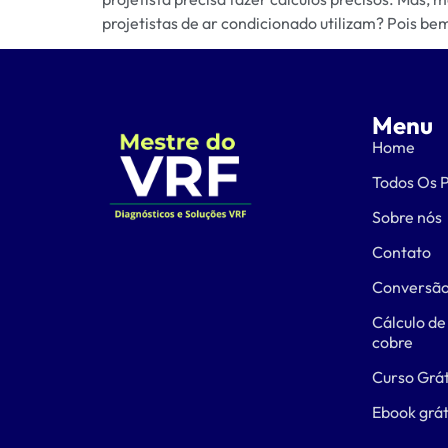
projetistas de ar condicionado utilizam? Pois bem
Menu
Home
Todos Os 
Sobre nós
Contato
Conversão
Cálculo de
cobre
Curso Grát
Ebook grát