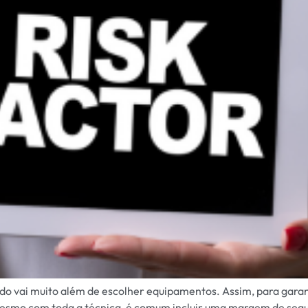
o vai muito além de escolher equipamentos. Assim, para garanti
 mesmo com toda a técnica, é comum incluir uma margem de segur