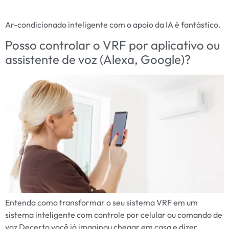
Tag:
Ar-condicionado inteligente
Ar-condicionado inteligente com o apoio da IA é fantástico.
Posso controlar o VRF por aplicativo ou
assistente de voz (Alexa, Google)?
Entenda como transformar o seu sistema VRF em um
sistema inteligente com controle por celular ou comando de
voz Decerto você já imaginou chegar em casa e dizer