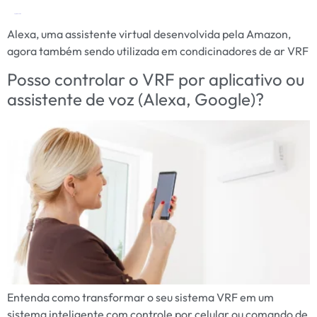
Tag:
Alexa VRF
Alexa, uma assistente virtual desenvolvida pela Amazon,
agora também sendo utilizada em condicinadores de ar VRF
Posso controlar o VRF por aplicativo ou
assistente de voz (Alexa, Google)?
Entenda como transformar o seu sistema VRF em um
sistema inteligente com controle por celular ou comando de